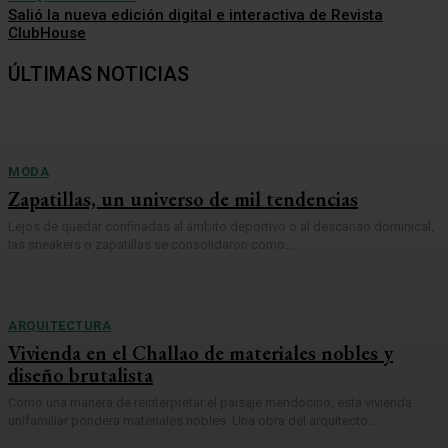
Salió la nueva edición digital e interactiva de Revista
ClubHouse
ÚLTIMAS NOTICIAS
MODA
Zapatillas, un universo de mil tendencias
Lejos de quedar confinadas al ámbito deportivo o al descanso dominical,
las sneakers o zapatillas se consolidaron como...
ARQUITECTURA
Vivienda en el Challao de materiales nobles y
diseño brutalista
Como una manera de reinterpretar el paisaje mendocino, esta vivienda
unifamiliar pondera materiales nobles. Una obra del arquitecto...