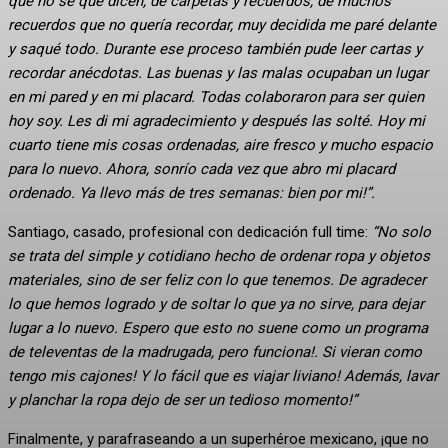
que no sé qué dicen, de carpetas y recuerdos, de muchos
recuerdos que no quería recordar, muy decidida me paré delante
y saqué todo. Durante ese proceso también pude leer cartas y
recordar anécdotas. Las buenas y las malas ocupaban un lugar
en mi pared y en mi placard. Todas colaboraron para ser quien
hoy soy. Les di mi agradecimiento y después las solté. Hoy mi
cuarto tiene mis cosas ordenadas, aire fresco y mucho espacio
para lo nuevo. Ahora, sonrío cada vez que abro mi placard
ordenado. Ya llevo más de tres semanas: bien por mi!”.
Santiago, casado, profesional con dedicación full time:
“No solo
se trata del simple y cotidiano hecho de ordenar ropa y objetos
materiales, sino de ser feliz con lo que tenemos. De agradecer
lo que hemos logrado y de soltar lo que ya no sirve, para dejar
lugar a lo nuevo. Espero que esto no suene como un programa
de televentas de la madrugada, pero funciona!. Si vieran como
tengo mis cajones! Y lo fácil que es viajar liviano! Además, lavar
y planchar la ropa dejo de ser un tedioso momento!”
Finalmente, y parafraseando a un superhéroe mexicano, ¡que no