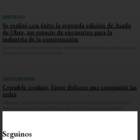
EMPRESAS
Se realizó con éxito la segunda edición de Asado
de Obra, un espacio de encuentro para la
industria de la construcción
Con una importante convocatoria de referentes del sector, se llevó a cabo
la segunda edición de Asado de...
GASTRONOMÍA
Crumble cookies, furor dulcero que conquistó las
redes
Gigantes, mantecosas y con un corazón suave, estas galletas de autor,
denominadas como crumble cookies, transformaron la repostería...
Seguinos