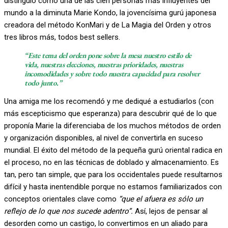
distinguió como una de las cien personas más influyentes del
mundo a la diminuta Marie Kondo, la jovencísima gurú japonesa
creadora del método KonMari y de La Magia del Orden y otros
tres libros más, todos best sellers.
“Este tema del orden pone sobre la mesa nuestro estilo de
vida, nuestras elecciones, nuestras prioridades, nuestras
incomodidades y sobre todo nuestra capacidad para resolver
todo junto.”
Una amiga me los recomendó y me dediqué a estudiarlos (con
más escepticismo que esperanza) para descubrir qué de lo que
proponía Marie la diferenciaba de los muchos métodos de orden
y organización disponibles, al nivel de convertirla en suceso
mundial. El éxito del método de la pequeña gurú oriental radica en
el proceso, no en las técnicas de doblado y almacenamiento. Es
tan, pero tan simple, que para los occidentales puede resultarnos
difícil y hasta inentendible porque no estamos familiarizados con
conceptos orientales clave como
“que el afuera es sólo un
reflejo de lo que nos sucede adentro”.
Así, lejos de pensar al
desorden como un castigo, lo convertimos en un aliado para