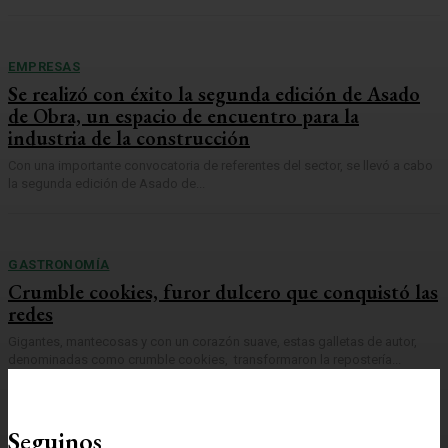
EMPRESAS
Se realizó con éxito la segunda edición de Asado
de Obra, un espacio de encuentro para la
industria de la construcción
Con una importante convocatoria de referentes del sector, se llevó a cabo
la segunda edición de Asado de...
GASTRONOMÍA
Crumble cookies, furor dulcero que conquistó las
redes
Gigantes, mantecosas y con un corazón suave, estas galletas de autor,
denominadas como crumble cookies, transformaron la repostería...
Seguinos