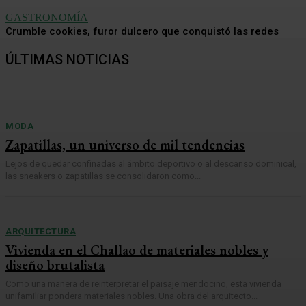
GASTRONOMÍA
Crumble cookies, furor dulcero que conquistó las redes
ÚLTIMAS NOTICIAS
MODA
Zapatillas, un universo de mil tendencias
Lejos de quedar confinadas al ámbito deportivo o al descanso dominical,
las sneakers o zapatillas se consolidaron como...
ARQUITECTURA
Vivienda en el Challao de materiales nobles y
diseño brutalista
Como una manera de reinterpretar el paisaje mendocino, esta vivienda
unifamiliar pondera materiales nobles. Una obra del arquitecto...