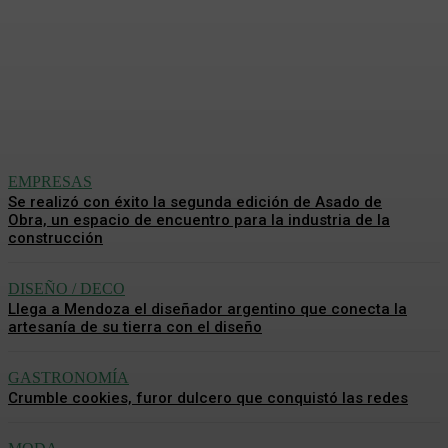
Zapatillas, un universo de
mil tendencias
Analía De La Llana
-
7 Agosto, 2026
EMPRESAS
Se realizó con éxito la segunda edición de Asado de
Obra, un espacio de encuentro para la industria de la
construcción
DISEÑO / DECO
Llega a Mendoza el diseñador argentino que conecta la
artesanía de su tierra con el diseño
GASTRONOMÍA
Crumble cookies, furor dulcero que conquistó las redes