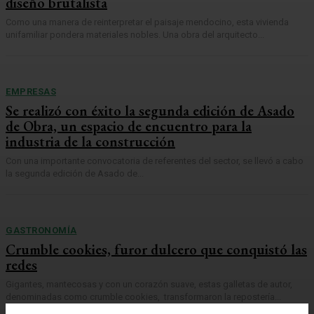
diseño brutalista
Como una manera de reinterpretar el paisaje mendocino, esta vivienda
unifamiliar pondera materiales nobles. Una obra del arquitecto...
EMPRESAS
Se realizó con éxito la segunda edición de Asado
de Obra, un espacio de encuentro para la
industria de la construcción
Con una importante convocatoria de referentes del sector, se llevó a cabo
la segunda edición de Asado de...
GASTRONOMÍA
Crumble cookies, furor dulcero que conquistó las
redes
Gigantes, mantecosas y con un corazón suave, estas galletas de autor,
denominadas como crumble cookies, transformaron la repostería...