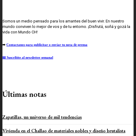
Somos un medio pensado para los amantes del buen vivir. En nuestro
mundo conviven lo mejor de vos y de tu entorno. ¡Disfrutá, soñá y gozá la
vida con Mundo CH!
➡️
Contactanos para publicitar o enviar tu nota de prensa
📧 Suscribite al newsletter semanal
Últimas notas
Zapatillas, un universo de mil tendencias
Vivienda en el Challao de materiales nobles y diseño brutalista