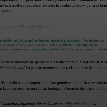
es a nivel global, valoran no solo la calidad de los vinos, sino tamb
l sector.
otográfica en la Finca El Paraíso y en
celebra más de un siglo de historia buscando la excelencia. Una historia de
manteniendo intacta nuestra esencia”,
celebró
Alberto Arizu (h),
cuarta
lo que nos inspira para seguir mirando hacia el futuro con la misma convicció
usiast destacaron su operación a escala global, que logra llevar al 
encia mendocina”.
La gala de premiación se realizará el 26 de enero d
Bosca ha sido protagonista de los grandes hitos de la vitivinicultur
io la convirtieron en una de las bodegas referentes del país y autént
nicultura argentina. Sin dudas, es un reflejo del talento, la