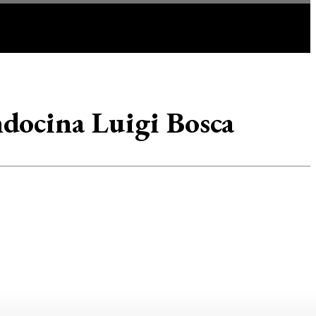
IR
MORE
docina Luigi Bosca