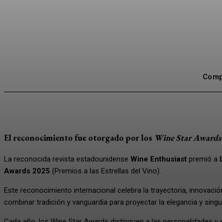
Compa
El reconocimiento fue otorgado por los
Wine Star Awards
La reconocida revista estadounidense
Wine Enthusiast
premió a
Awards 2025
(Premios a las Estrellas del Vino).
Este reconocimiento internacional celebra la trayectoria, innovació
combinar tradición y vanguardia para proyectar la elegancia y sin
Cada año, los Wine Star Awards distinguen a las personalidades y em