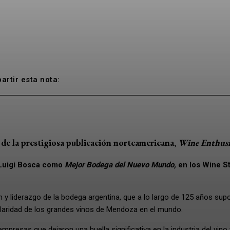
rtir esta nota:
de la prestigiosa publicación norteamericana,
Wine Enthusi
Luigi Bosca como
Mejor Bodega del Nuevo Mundo,
en los Wine St
n y liderazgo de la bodega argentina, que a lo largo de 125 años sup
gularidad de los grandes vinos de Mendoza en el mundo.
presas que dejaron una huella significativa en la industria del vino 