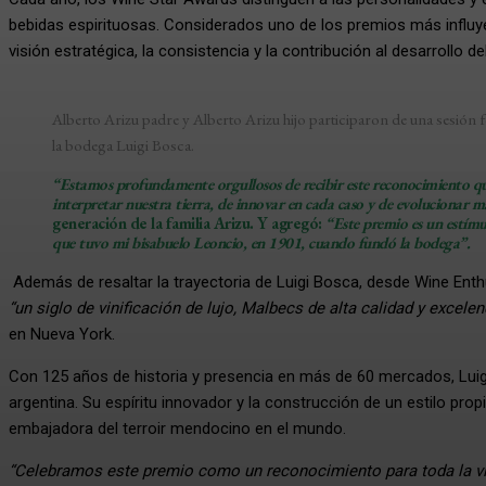
bebidas espirituosas. Considerados uno de los premios más influyent
visión estratégica, la consistencia y la contribución al desarrollo de
Alberto Arizu padre y Alberto Arizu hijo participaron de una sesión f
la bodega Luigi Bosca.
“Estamos profundamente orgullosos de recibir este reconocimiento que 
interpretar nuestra tierra, de innovar en cada caso y de evolucionar 
generación de la familia Arizu.
Y agregó:
“Este premio es un estímu
que tuvo mi bisabuelo Leoncio, en 1901, cuando fundó la bodega”.
Además de resaltar la trayectoria de Luigi Bosca, desde Wine Enth
“un siglo de vinificación de lujo, Malbecs de alta calidad y excel
en Nueva York.
Con 125 años de historia y presencia en más de 60 mercados, Luigi 
argentina. Su espíritu innovador y la construcción de un estilo prop
embajadora del terroir mendocino en el mundo.
“Celebramos este premio como un reconocimiento para toda la vitivi