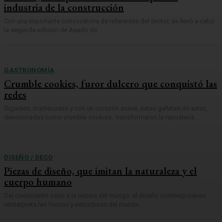
industria de la construcción
Con una importante convocatoria de referentes del sector, se llevó a cabo
la segunda edición de Asado de...
GASTRONOMÍA
Crumble cookies, furor dulcero que conquistó las
redes
Gigantes, mantecosas y con un corazón suave, estas galletas de autor,
denominadas como crumble cookies, transformaron la repostería...
DISEÑO / DECO
Piezas de diseño, que imitan la naturaleza y el
cuerpo humano
Del crecimiento óseo a la textura del musgo, el diseño contemporáneo
reinterpreta las formas y estructuras del mundo...