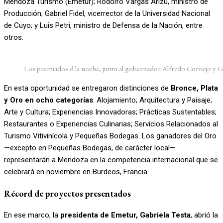
Mendoza Turismo (Emetur); Rodolfo Vargas Arizu, ministro de
Producción; Gabriel Fidel, vicerrector de la Universidad Nacional
de Cuyo; y Luis Petri, ministro de Defensa de la Nación, entre
otros.
Los premiados d la noche, junto al gobernador Alfredo Cornejo y Ga
En esta oportunidad se entregaron distinciones de
Bronce, Plata
y Oro en ocho categorías
: Alojamiento; Arquitectura y Paisaje;
Arte y Cultura; Experiencias Innovadoras; Prácticas Sustentables;
Restaurantes o Experiencias Culinarias; Servicios Relacionados al
Turismo Vitivinícola y Pequeñas Bodegas. Los ganadores del Oro
—excepto en Pequeñas Bodegas, de carácter local—
representarán a Mendoza en la competencia internacional que se
celebrará en noviembre en Burdeos, Francia.
Récord de proyectos presentados
En ese marco, la
presidenta de Emetur, Gabriela Testa
, abrió la