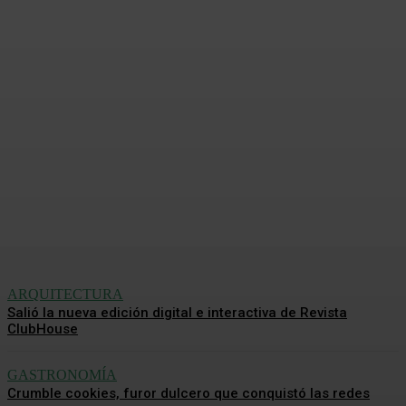
Oficinas que capturan
carbono: el rol invisible de
los materiales en la
descarbonización
Redacción Mundo CH
-
31 Julio, 2026
ARQUITECTURA
Salió la nueva edición digital e interactiva de Revista
ClubHouse
GASTRONOMÍA
Crumble cookies, furor dulcero que conquistó las redes