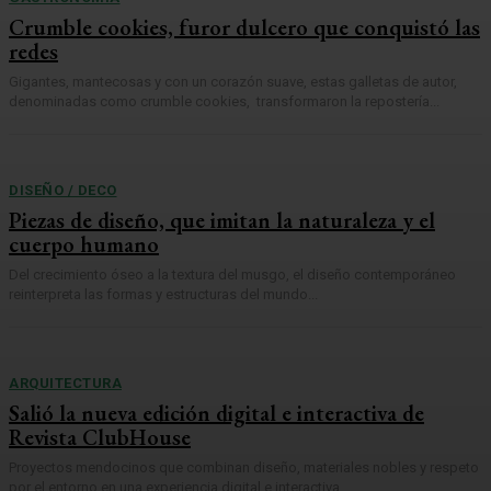
Crumble cookies, furor dulcero que conquistó las
redes
Gigantes, mantecosas y con un corazón suave, estas galletas de autor,
denominadas como crumble cookies, transformaron la repostería...
DISEÑO / DECO
Piezas de diseño, que imitan la naturaleza y el
cuerpo humano
Del crecimiento óseo a la textura del musgo, el diseño contemporáneo
reinterpreta las formas y estructuras del mundo...
ARQUITECTURA
Salió la nueva edición digital e interactiva de
Revista ClubHouse
Proyectos mendocinos que combinan diseño, materiales nobles y respeto
por el entorno en una experiencia digital e interactiva....