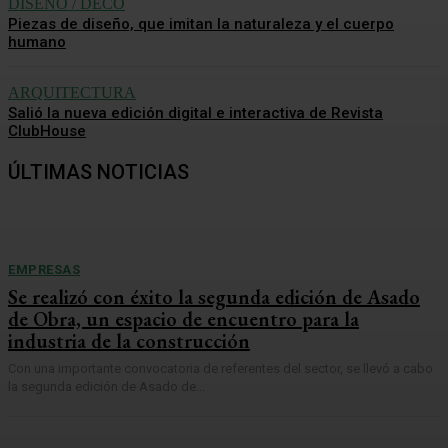
DISEÑO / DECO
Piezas de diseño, que imitan la naturaleza y el cuerpo
humano
ARQUITECTURA
Salió la nueva edición digital e interactiva de Revista
ClubHouse
ÚLTIMAS NOTICIAS
EMPRESAS
Se realizó con éxito la segunda edición de Asado
de Obra, un espacio de encuentro para la
industria de la construcción
Con una importante convocatoria de referentes del sector, se llevó a cabo
la segunda edición de Asado de...