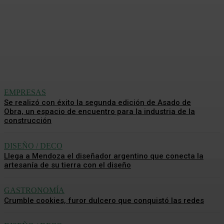
e interactiva de Revista
ClubHouse
Redacción Mundo CH
-
4 Agosto, 2026
EMPRESAS
Se realizó con éxito la segunda edición de Asado de
Obra, un espacio de encuentro para la industria de la
construcción
DISEÑO / DECO
Llega a Mendoza el diseñador argentino que conecta la
artesanía de su tierra con el diseño
GASTRONOMÍA
Crumble cookies, furor dulcero que conquistó las redes