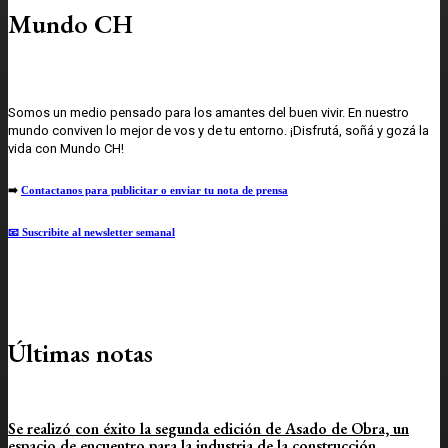
Mundo CH
Somos un medio pensado para los amantes del buen vivir. En nuestro
mundo conviven lo mejor de vos y de tu entorno. ¡Disfrutá, soñá y gozá la
vida con Mundo CH!
➡️
Contactanos para publicitar o enviar tu nota de prensa
📧 Suscribite al newsletter semanal
Últimas notas
Se realizó con éxito la segunda edición de Asado de Obra, un
espacio de encuentro para la industria de la construcción