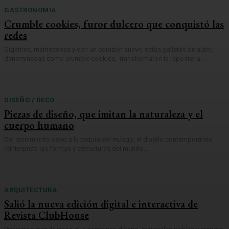
GASTRONOMÍA
Crumble cookies, furor dulcero que conquistó las
redes
Gigantes, mantecosas y con un corazón suave, estas galletas de autor,
denominadas como crumble cookies, transformaron la repostería...
DISEÑO / DECO
Piezas de diseño, que imitan la naturaleza y el
cuerpo humano
Del crecimiento óseo a la textura del musgo, el diseño contemporáneo
reinterpreta las formas y estructuras del mundo...
ARQUITECTURA
Salió la nueva edición digital e interactiva de
Revista ClubHouse