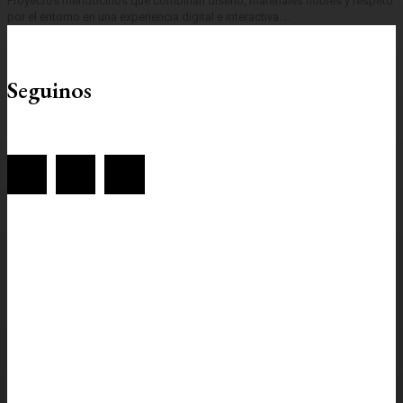
Proyectos mendocinos que combinan diseño, materiales nobles y respeto
por el entorno en una experiencia digital e interactiva....
Seguinos