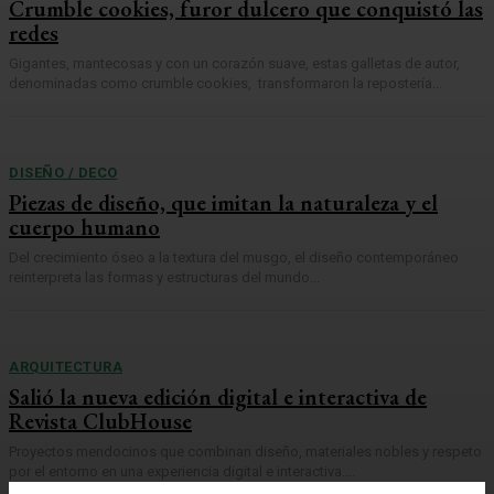
Crumble cookies, furor dulcero que conquistó las
redes
Gigantes, mantecosas y con un corazón suave, estas galletas de autor,
denominadas como crumble cookies, transformaron la repostería...
DISEÑO / DECO
Piezas de diseño, que imitan la naturaleza y el
cuerpo humano
Del crecimiento óseo a la textura del musgo, el diseño contemporáneo
reinterpreta las formas y estructuras del mundo...
ARQUITECTURA
Salió la nueva edición digital e interactiva de
Revista ClubHouse
Proyectos mendocinos que combinan diseño, materiales nobles y respeto
por el entorno en una experiencia digital e interactiva....