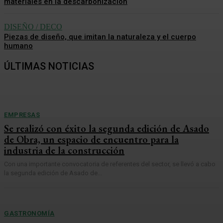
materiales en la descarbonización
DISEÑO / DECO
Piezas de diseño, que imitan la naturaleza y el cuerpo
humano
ÚLTIMAS NOTICIAS
EMPRESAS
Se realizó con éxito la segunda edición de Asado
de Obra, un espacio de encuentro para la
industria de la construcción
Con una importante convocatoria de referentes del sector, se llevó a cabo
la segunda edición de Asado de...
GASTRONOMÍA