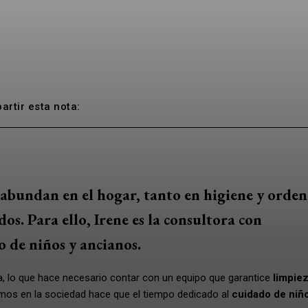
rtir esta nota:
abundan en el hogar, tanto en higiene y orden
os. Para ello, Irene es la consultora con
o de niños y ancianos.
, lo que hace necesario contar con un equipo que garantice
limpie
mos en la sociedad hace que el tiempo dedicado al
cuidado de niñ