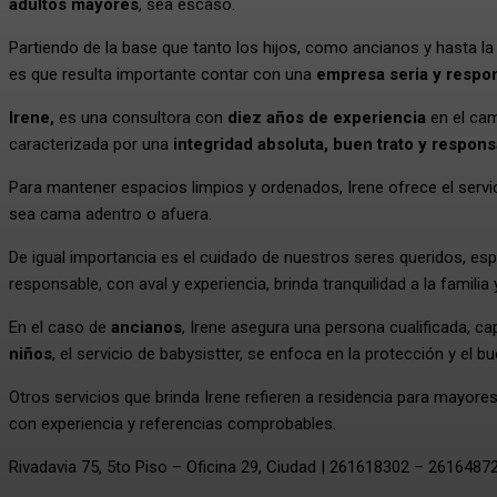
adultos mayores
, sea escaso.
Partiendo de la base que tanto los hijos, como ancianos y hasta la 
es que resulta importante contar con una
empresa seria y respo
Irene,
es una consultora con
diez años de experiencia
en el cam
caracterizada por una
integridad absoluta, buen trato y respons
Para mantener espacios limpios y ordenados, Irene ofrece el servi
sea cama adentro o afuera.
De igual importancia es el cuidado de nuestros seres queridos, es
responsable, con aval y experiencia, brinda tranquilidad a la familia
En el caso de
ancianos
, Irene asegura una persona cualificada, 
niños
, el servicio de babysistter, se enfoca en la protección y el bu
Otros servicios que brinda Irene refieren a residencia para mayore
con experiencia y referencias comprobables.
Rivadavia 75, 5to Piso – Oficina 29, Ciudad | 261618302 – 2616487