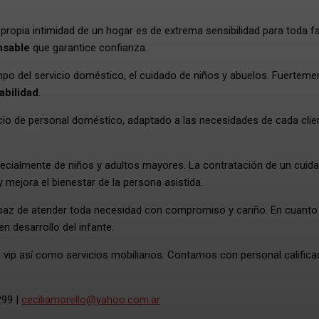
propia intimidad de un hogar es de extrema sensibilidad para toda fa
nsable
que garantice confianza.
po del servicio doméstico, el cuidado de niños y abuelos. Fuerteme
abilidad
.
cio de personal doméstico, adaptado a las necesidades de cada clien
pecialmente de niños y adultos mayores. La contratación de un cuid
 y mejora el bienestar de la persona asistida.
capaz de atender toda necesidad con compromiso y cariño. En cuanto
en desarrollo del infante.
s vip así como servicios mobiliarios. Contamos con personal califica
299 |
ceciliamorello@yahoo.com.ar