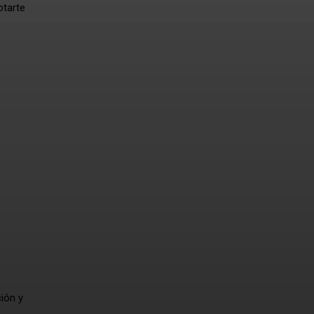
tarte
ión y