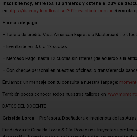
Inscribite hoy, entre los 10 primeros y obtené el 20% de desc
en
https://disenoydecofloral-set2019.eventbrite.com.ar
.
Recordá q
Formas de pago
– Tarjeta de crédito Visa, American Express o Mastercard… o efect
– Eventbrite: en 3, 6 ó 12 cuotas.
– Mercado Pago: hasta 12 cuotas sin interés (de acuerdo a la entid
– Con cheque personal en nuestras oficinas; o transferencia banca
Enviarnos un mensaje con tu consulta a nuestra fanpage:
momento
También podés conocer todos nuestros talleres en:
www.momentos
DATOS DEL DOCENTE
Griselda Lorca
– Profesora. Diseñadora e interiorista de las Aulas
Fundadora de Griselda Lorca & Cía. Posee una trayectoria profesio