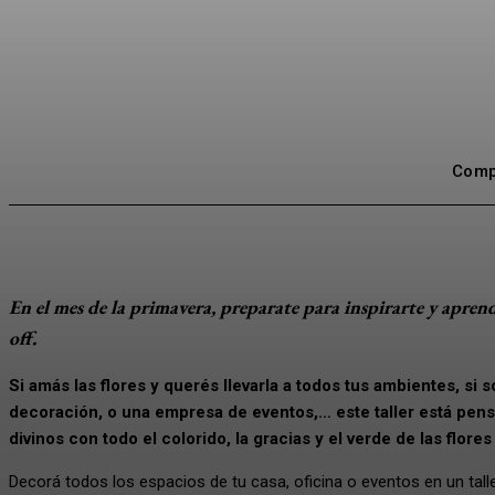
Compa
En el mes de la primavera, preparate para inspirarte y aprende
off.
Si amás las flores y querés llevarla a todos tus ambientes, si
decoración, o una empresa de eventos,… este taller está pens
divinos con todo el colorido, la gracias y el verde de las flores y
Decorá todos los espacios de tu casa, oficina o eventos en un talle