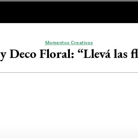
RQ/DECO
VOS
BUEN VIV
Momentos Creativos
y Deco Floral: “Llevá las f