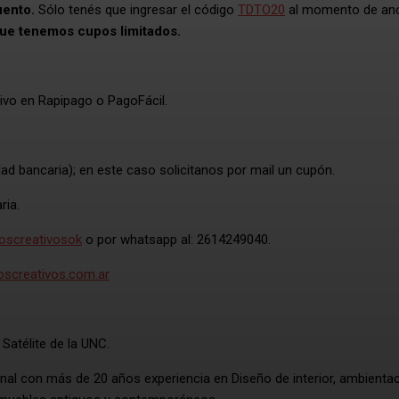
uento.
Sólo tenés que ingresar el código
TDTO20
al momento de ano
ue tenemos cupos limitados.
ivo en Rapipago o PagoFácil.
ad bancaria); en este caso solicitanos por mail un cupón.
ria.
screativosok
o por whatsapp al: 2614249040.
creativos.com.ar
 Satélite de la UNC.
nal con más de 20 años experiencia en Diseño de interior, ambientac