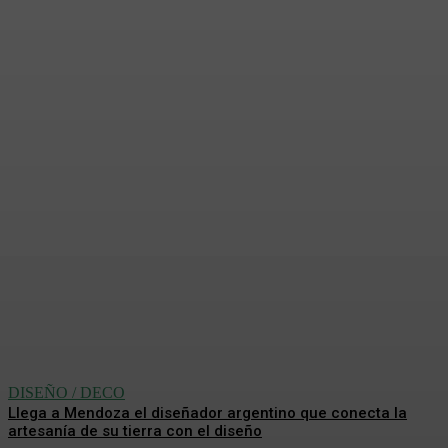
Piezas de diseño, que imitan
la naturaleza y el cuerpo
humano
Analía De La Llana
-
5 Agosto, 2026
DISEÑO / DECO
Llega a Mendoza el diseñador argentino que conecta la
artesanía de su tierra con el diseño