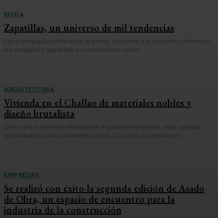
MODA
Zapatillas, un universo de mil tendencias
Lejos de quedar confinadas al ámbito deportivo o al descanso dominical,
las sneakers o zapatillas se consolidaron como...
ARQUITECTURA
Vivienda en el Challao de materiales nobles y
diseño brutalista
Como una manera de reinterpretar el paisaje mendocino, esta vivienda
unifamiliar pondera materiales nobles. Una obra del arquitecto...
EMPRESAS
Se realizó con éxito la segunda edición de Asado
de Obra, un espacio de encuentro para la
industria de la construcción