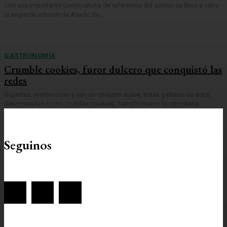
Con una importante convocatoria de referentes del sector, se llevó a cabo
la segunda edición de Asado de...
GASTRONOMÍA
Crumble cookies, furor dulcero que conquistó las
redes
Gigantes, mantecosas y con un corazón suave, estas galletas de autor,
denominadas como crumble cookies, transformaron la repostería...
Seguinos