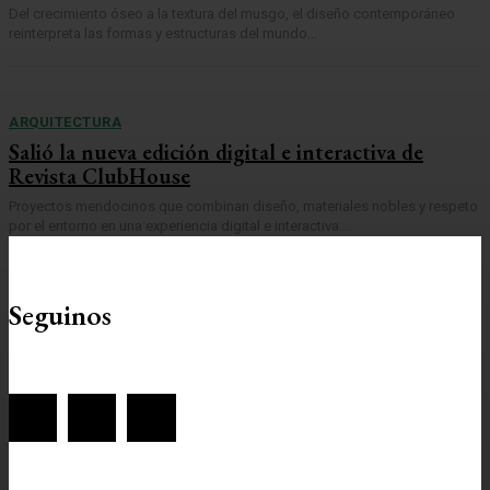
Del crecimiento óseo a la textura del musgo, el diseño contemporáneo
reinterpreta las formas y estructuras del mundo...
ARQUITECTURA
Salió la nueva edición digital e interactiva de
Revista ClubHouse
Proyectos mendocinos que combinan diseño, materiales nobles y respeto
por el entorno en una experiencia digital e interactiva....
Seguinos