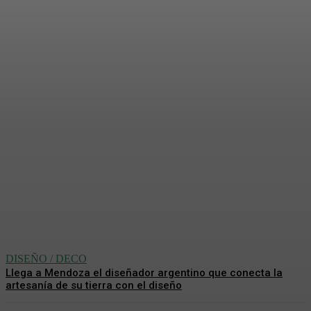
Piezas de diseño, que imitan
la naturaleza y el cuerpo
humano
Analía De La Llana
-
5 Agosto, 2026
DISEÑO / DECO
Llega a Mendoza el diseñador argentino que conecta la
artesanía de su tierra con el diseño