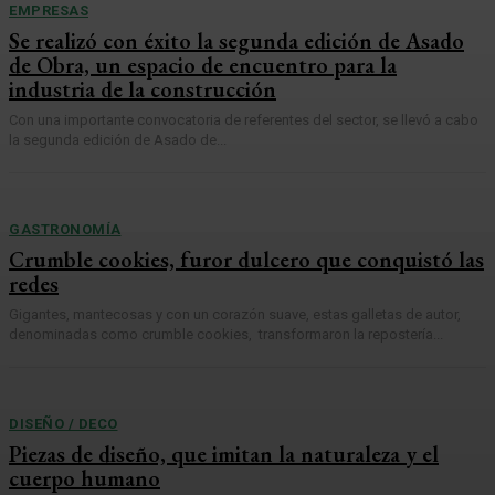
EMPRESAS
Se realizó con éxito la segunda edición de Asado
de Obra, un espacio de encuentro para la
industria de la construcción
Con una importante convocatoria de referentes del sector, se llevó a cabo
la segunda edición de Asado de...
GASTRONOMÍA
Crumble cookies, furor dulcero que conquistó las
redes
Gigantes, mantecosas y con un corazón suave, estas galletas de autor,
denominadas como crumble cookies, transformaron la repostería...
DISEÑO / DECO
Piezas de diseño, que imitan la naturaleza y el
cuerpo humano