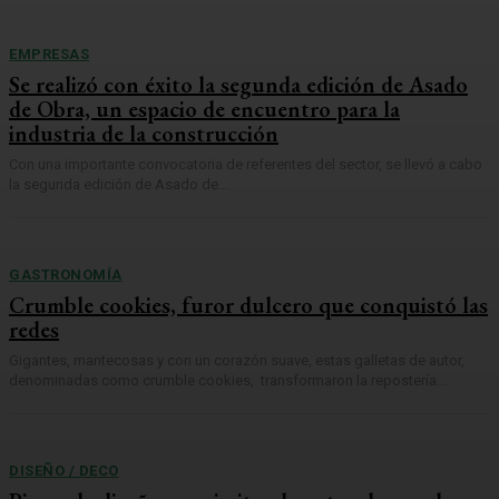
EMPRESAS
Se realizó con éxito la segunda edición de Asado
de Obra, un espacio de encuentro para la
industria de la construcción
Con una importante convocatoria de referentes del sector, se llevó a cabo
la segunda edición de Asado de...
GASTRONOMÍA
Crumble cookies, furor dulcero que conquistó las
redes
Gigantes, mantecosas y con un corazón suave, estas galletas de autor,
denominadas como crumble cookies, transformaron la repostería...
DISEÑO / DECO