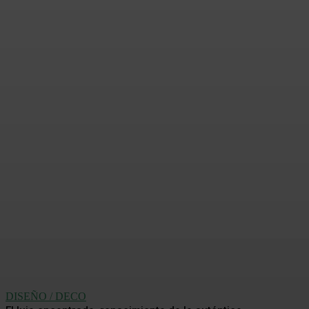
Oficinas que capturan
carbono: el rol invisible de
los materiales en la
descarbonización
Redacción Mundo CH
-
31 Julio, 2026
DISEÑO / DECO