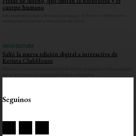
Piezas de diseño, que imitan la naturaleza y el
cuerpo humano
Del crecimiento óseo a la textura del musgo, el diseño contemporáneo
reinterpreta las formas y estructuras del mundo...
ARQUITECTURA
Salió la nueva edición digital e interactiva de
Revista ClubHouse
Proyectos mendocinos que combinan diseño, materiales nobles y respeto
por el entorno en una experiencia digital e interactiva....
Seguinos