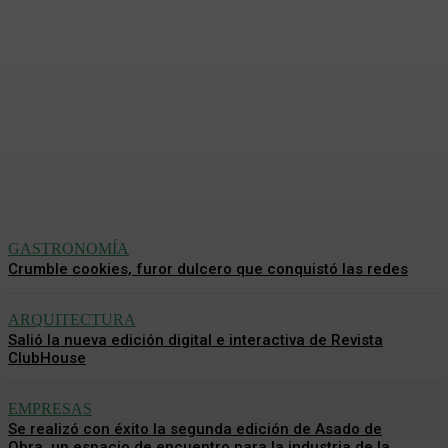
Vivienda en el Challao de
materiales nobles y diseño
brutalista
Redacción Mundo CH
-
7 Agosto, 2026
GASTRONOMÍA
Crumble cookies, furor dulcero que conquistó las redes
ARQUITECTURA
Salió la nueva edición digital e interactiva de Revista
ClubHouse
EMPRESAS
Se realizó con éxito la segunda edición de Asado de
Obra, un espacio de encuentro para la industria de la