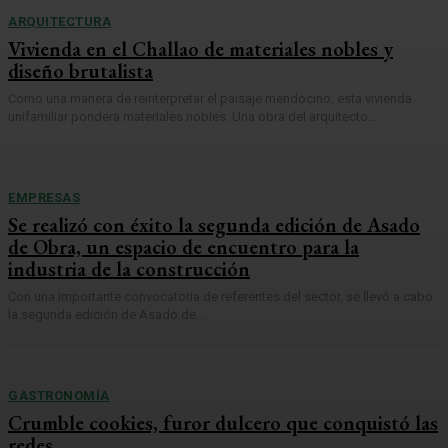
ARQUITECTURA
Vivienda en el Challao de materiales nobles y
diseño brutalista
Como una manera de reinterpretar el paisaje mendocino, esta vivienda
unifamiliar pondera materiales nobles. Una obra del arquitecto...
EMPRESAS
Se realizó con éxito la segunda edición de Asado
de Obra, un espacio de encuentro para la
industria de la construcción
Con una importante convocatoria de referentes del sector, se llevó a cabo
la segunda edición de Asado de...
GASTRONOMÍA
Crumble cookies, furor dulcero que conquistó las
redes