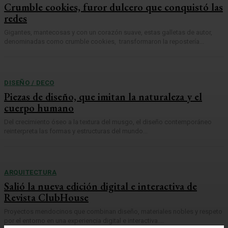
Crumble cookies, furor dulcero que conquistó las
redes
Gigantes, mantecosas y con un corazón suave, estas galletas de autor,
denominadas como crumble cookies, transformaron la repostería...
DISEÑO / DECO
Piezas de diseño, que imitan la naturaleza y el
cuerpo humano
Del crecimiento óseo a la textura del musgo, el diseño contemporáneo
reinterpreta las formas y estructuras del mundo...
ARQUITECTURA
Salió la nueva edición digital e interactiva de
Revista ClubHouse
Proyectos mendocinos que combinan diseño, materiales nobles y respeto
por el entorno en una experiencia digital e interactiva....