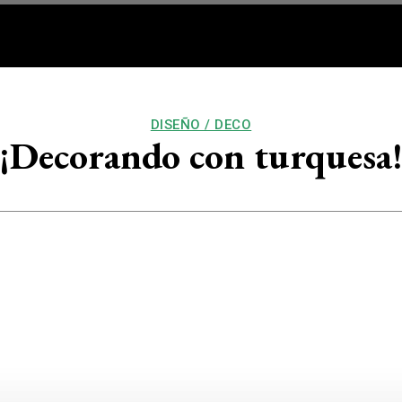
RQ/DECO
VOS
BUEN VIV
DISEÑO / DECO
¡Decorando con turquesa