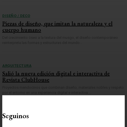
DISEÑO / DECO
Piezas de diseño, que imitan la naturaleza y el
cuerpo humano
Del crecimiento óseo a la textura del musgo, el diseño contemporáneo
reinterpreta las formas y estructuras del mundo...
ARQUITECTURA
Salió la nueva edición digital e interactiva de
Revista ClubHouse
Proyectos mendocinos que combinan diseño, materiales nobles y respeto
por el entorno en una experiencia digital e interactiva....
Seguinos